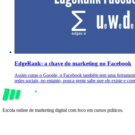
EdgeRank: a chave do marketing no Facebook
Assim como o Google, o Facebook também tem uma ferramenta q
redes sociais, no entanto, pouca gente sabe que ele existe e co
Escola online de marketing digital com foco em cursos práticos.