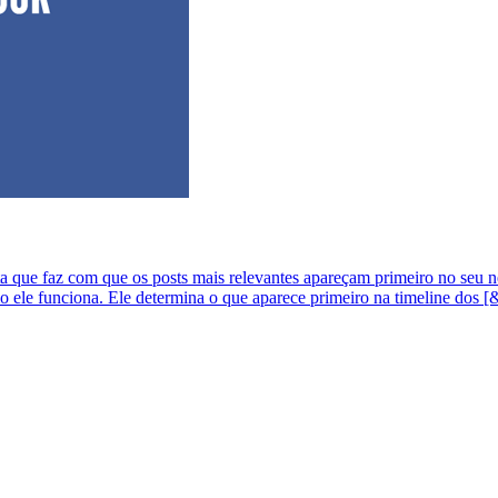
ue faz com que os posts mais relevantes apareçam primeiro no seu n
mo ele funciona. Ele determina o que aparece primeiro na timeline dos [&