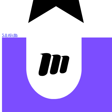
5,0
(6)
8h