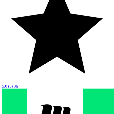
5,0
(3)
3h