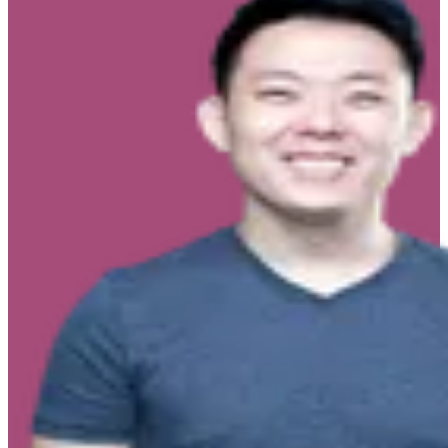
Para quem nunca teve contato com o WordPress mas tem o
desejo de aprender;
Para quem já teve algum contato com WordPress, mas ainda
precisa aprofundar seus conhecimentos na plataforma;
FAQ (Perguntas Frequentes)
Este curso tem certificado?
Sim, ao concluir todas as aulas e
exercícios você terá acesso ao certificado de conclusão.
Quanto tempo dura o curso?
Este curso de WordPress Gratuito tem
7h de carga horária distribuído em 53 aulas.
O curso conta com exercícios?
Sim. São exercícios de múltipla
escolha para fixar o aprendizado das aulas.
Caso eu tenha alguma dúvida durante o curso eu tenho a quem
perguntar?
O fórum de dúvidas deste curso é disponibilizado apenas
para assinantes de um de nossos Planos.
Não conheço nada sobre WordPress. Vou conseguir aproveitar o
curso?
Sim. Este curso de WordPress Gratuito foi planejado para
iniciantes. Portanto, fique tranquilo(a)! Não há nenhum pré-requisito
para aproveitar esse curso.
Existe algum pré-requisito para fazer este curso?
Não. Qualquer
pessoa poderá fazer este curso. Ele foi pensado para pessoas