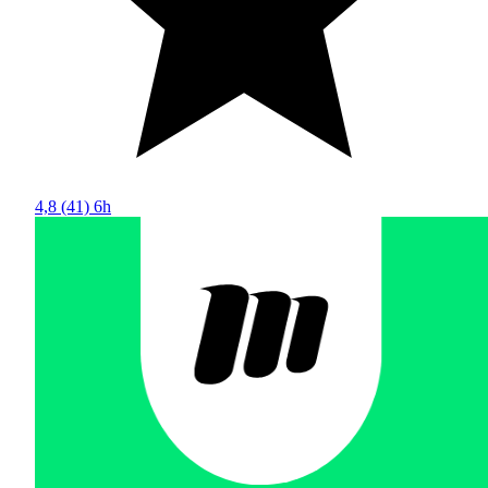
4,8
(41)
6h