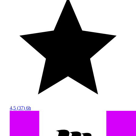
4,5
(37)
6h