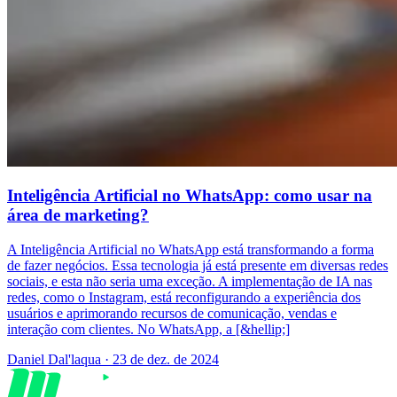
Inteligência Artificial no WhatsApp: como usar na
área de marketing?
A Inteligência Artificial no WhatsApp está transformando a forma
de fazer negócios. Essa tecnologia já está presente em diversas redes
sociais, e esta não seria uma exceção. A implementação de IA nas
redes, como o Instagram, está reconfigurando a experiência dos
usuários e aprimorando recursos de comunicação, vendas e
interação com clientes. No WhatsApp, a [&hellip;]
Daniel Dal'laqua
·
23 de dez. de 2024