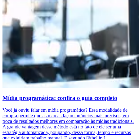
Mídia programática: confira o guia completo
Você já ouviu falar em mídia programática? Essa modalidade de
compra permite que as marcas façam anúncios mais precisos, em
troca de resultados melhores em comparação às mídias tradicionais.
A grande vantagem desse método está no fato de ele ser uma
estratégia automatizada, poupando, dessa forma, tempo e recursos
que exigiriam trabalho manual. E segundo [&hellip;]