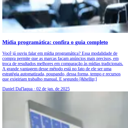
Mídia programática: confira o guia completo
Você já ouviu falar em mídia programática? Essa modalidade de
compra permite que as marcas façam anúncios mais precisos, em
troca de resultados melhores em comparação às mídias tradicionais.
A grande vantagem desse método está no fato de ele ser uma
estratégia automatizada, poupando, dessa forma, tempo e recursos
que exigiriam trabalho manual. E segundo [&hellip;]
Daniel Dal'laqua
·
02 de jan. de 2025