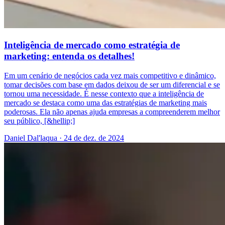
Inteligência de mercado como estratégia de
marketing: entenda os detalhes!
Em um cenário de negócios cada vez mais competitivo e dinâmico,
tomar decisões com base em dados deixou de ser um diferencial e se
tornou uma necessidade. É nesse contexto que a inteligência de
mercado se destaca como uma das estratégias de marketing mais
poderosas. Ela não apenas ajuda empresas a compreenderem melhor
seu público, [&hellip;]
Daniel Dal'laqua
·
24 de dez. de 2024