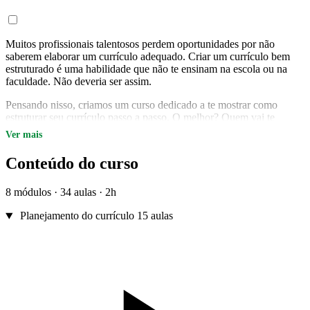
Muitos profissionais talentosos perdem oportunidades por não
saberem elaborar um currículo adequado. Criar um currículo bem
estruturado é uma habilidade que não te ensinam na escola ou na
faculdade. Não deveria ser assim.
Pensando nisso, criamos um curso dedicado a te mostrar como
estruturar seu currículo passo a passo. O melhor? Quem vai te
ensinar tudo isso é um especialista em RH.
Ver mais
Neste curso você vai aprender a valorizar seus pontos fortes, se
Conteúdo do curso
destacar e criar um currículo capaz de chamar a atenção de
recrutadores. Vai aprender também, quais armadilhas e erros mais
comuns cometidos deve evitar.
8 módulos · 34 aulas · 2h
Planejamento do currículo
15 aulas