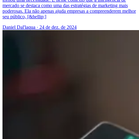
mercado se destaca como uma das estratégias de marketing mais
poderosas. Ela não apenas ajuda empresas a compreenderem melhor
seu público, [&hellip;]
Daniel Dal'laqua
·
24 de dez. de 2024