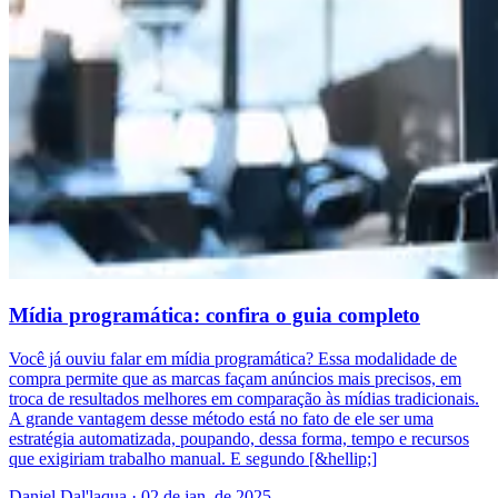
Mídia programática: confira o guia completo
Você já ouviu falar em mídia programática? Essa modalidade de
compra permite que as marcas façam anúncios mais precisos, em
troca de resultados melhores em comparação às mídias tradicionais.
A grande vantagem desse método está no fato de ele ser uma
estratégia automatizada, poupando, dessa forma, tempo e recursos
que exigiriam trabalho manual. E segundo [&hellip;]
Daniel Dal'laqua
·
02 de jan. de 2025