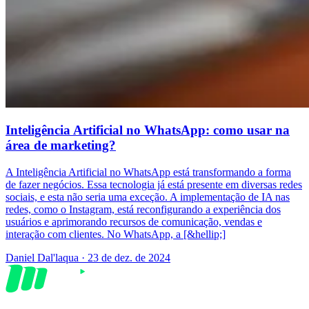
Inteligência Artificial no WhatsApp: como usar na
área de marketing?
A Inteligência Artificial no WhatsApp está transformando a forma
de fazer negócios. Essa tecnologia já está presente em diversas redes
sociais, e esta não seria uma exceção. A implementação de IA nas
redes, como o Instagram, está reconfigurando a experiência dos
usuários e aprimorando recursos de comunicação, vendas e
interação com clientes. No WhatsApp, a [&hellip;]
Daniel Dal'laqua
·
23 de dez. de 2024