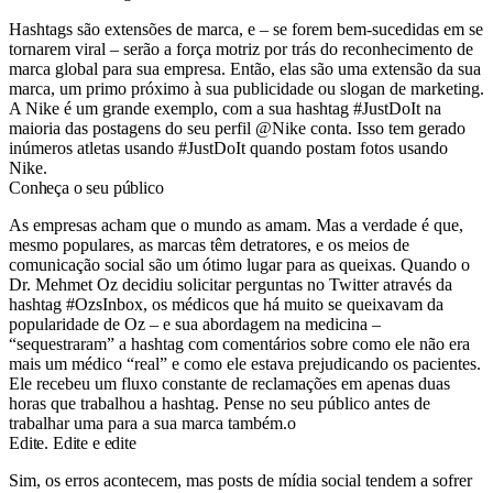
Hashtags são extensões de marca, e – se forem bem-sucedidas em se
tornarem viral – serão a força motriz por trás do reconhecimento de
marca global para sua empresa. Então, elas são uma extensão da sua
marca, um primo próximo à sua publicidade ou slogan de marketing.
A Nike é um grande exemplo, com a sua hashtag #JustDoIt na
maioria das postagens do seu perfil @Nike conta. Isso tem gerado
inúmeros atletas usando #JustDoIt quando postam fotos usando
Nike.
Conheça o seu público
As empresas acham que o mundo as amam. Mas a verdade é que,
mesmo populares, as marcas têm detratores, e os meios de
comunicação social são um ótimo lugar para as queixas. Quando o
Dr. Mehmet Oz decidiu solicitar perguntas no Twitter através da
hashtag #OzsInbox, os médicos que há muito se queixavam da
popularidade de Oz – e sua abordagem na medicina –
“sequestraram” a hashtag com comentários sobre como ele não era
mais um médico “real” e como ele estava prejudicando os pacientes.
Ele recebeu um fluxo constante de reclamações em apenas duas
horas que trabalhou a hashtag. Pense no seu público antes de
trabalhar uma para a sua marca também.o
Edite. Edite e edite
Sim, os erros acontecem, mas posts de mídia social tendem a sofrer