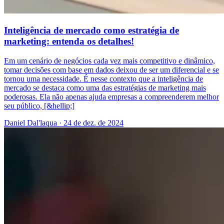
Inteligência de mercado como estratégia de
marketing: entenda os detalhes!
Em um cenário de negócios cada vez mais competitivo e dinâmico,
tomar decisões com base em dados deixou de ser um diferencial e se
tornou uma necessidade. É nesse contexto que a inteligência de
mercado se destaca como uma das estratégias de marketing mais
poderosas. Ela não apenas ajuda empresas a compreenderem melhor
seu público, [&hellip;]
Daniel Dal'laqua
·
24 de dez. de 2024