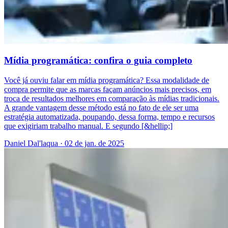
Mídia programática: confira o guia completo
Você já ouviu falar em mídia programática? Essa modalidade de
compra permite que as marcas façam anúncios mais precisos, em
troca de resultados melhores em comparação às mídias tradicionais.
A grande vantagem desse método está no fato de ele ser uma
estratégia automatizada, poupando, dessa forma, tempo e recursos
que exigiriam trabalho manual. E segundo [&hellip;]
Daniel Dal'laqua
·
02 de jan. de 2025