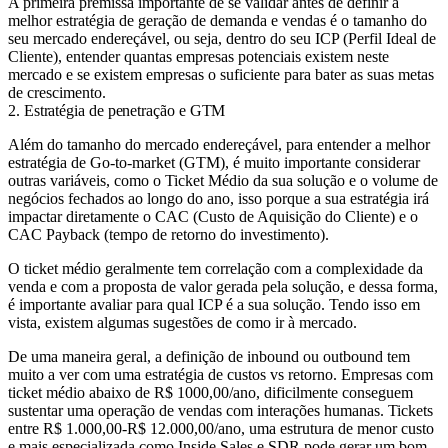
A primeira premissa importante de se validar antes de definir a
melhor estratégia de geração de demanda e vendas é o tamanho do
seu mercado endereçável, ou seja, dentro do seu ICP (Perfil Ideal de
Cliente), entender quantas empresas potenciais existem neste
mercado e se existem empresas o suficiente para bater as suas metas
de crescimento.
2. Estratégia de penetração e GTM
Além do tamanho do mercado endereçável, para entender a melhor
estratégia de Go-to-market (GTM), é muito importante considerar
outras variáveis, como o Ticket Médio da sua solução e o volume de
negócios fechados ao longo do ano, isso porque a sua estratégia irá
impactar diretamente o CAC (Custo de Aquisição do Cliente) e o
CAC Payback (tempo de retorno do investimento).
O ticket médio geralmente tem correlação com a complexidade da
venda e com a proposta de valor gerada pela solução, e dessa forma,
é importante avaliar para qual ICP é a sua solução. Tendo isso em
vista, existem algumas sugestões de como ir à mercado.
De uma maneira geral, a definição de inbound ou outbound tem
muito a ver com uma estratégia de custos vs retorno. Empresas com
ticket médio abaixo de R$ 1000,00/ano, dificilmente conseguem
sustentar uma operação de vendas com interações humanas. Tickets
entre R$ 1.000,00-R$ 12.000,00/ano, uma estrutura de menor custo
e mais especializada como Inside Sales e SDR pode gerar um bom