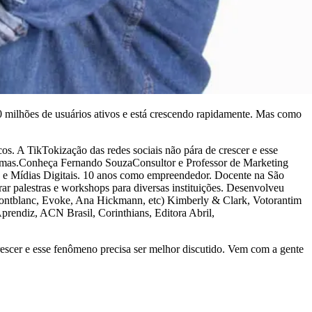
0 milhões de usuários ativos e está crescendo rapidamente. Mas como
s. A TikTokização das redes sociais não pára de crescer e esse
aformas.Conheça Fernando SouzaConsultor e Professor de Marketing
ão e Mídias Digitais. 10 anos como empreendedor. Docente na São
r palestras e workshops para diversas instituições. Desenvolveu
, Montblanc, Evoke, Ana Hickmann, etc) Kimberly & Clark, Votorantim
prendiz, ACN Brasil, Corinthians, Editora Abril,
rescer e esse fenômeno precisa ser melhor discutido. Vem com a gente