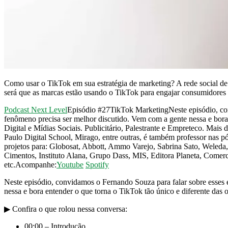
Como usar o TikTok em sua estratégia de marketing? A rede social de
será que as marcas estão usando o TikTok para engajar consumidores
Podcast Next Level
Episódio #27TikTok MarketingNeste episódio, conv
fenômeno precisa ser melhor discutido. Vem com a gente nessa e bora
Digital e Mídias Sociais. Publicitário, Palestrante e Empreteco. Ma
Paulo Digital School, Mirago, entre outras, é também professor nas
projetos para: Globosat, Abbott, Ammo Varejo, Sabrina Sato, Weleda,
Cimentos, Instituto Alana, Grupo Dass, MIS, Editora Planeta, Comerc
etc.Acompanhe:
Youtube
Spotify
Neste episódio, convidamos o Fernando Souza para falar sobre esses e
nessa e bora entender o que torna o TikTok tão único e diferente das o
▶ Confira o que rolou nessa conversa:
00:00 – Introdução