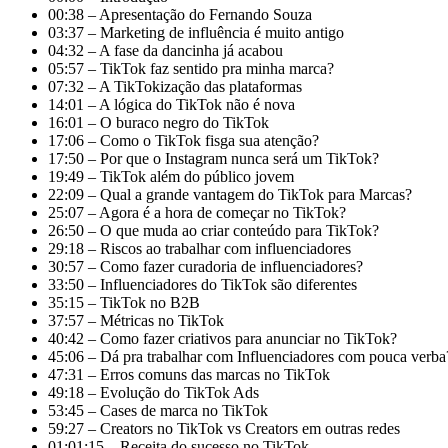
00:38 – Apresentação do Fernando Souza
03:37 – Marketing de influência é muito antigo
04:32 – A fase da dancinha já acabou
05:57 – TikTok faz sentido pra minha marca?
07:32 – A TikTokização das plataformas
14:01 – A lógica do TikTok não é nova
16:01 – O buraco negro do TikTok
17:06 – Como o TikTok fisga sua atenção?
17:50 – Por que o Instagram nunca será um TikTok?
19:49 – TikTok além do público jovem
22:09 – Qual a grande vantagem do TikTok para Marcas?
25:07 – Agora é a hora de começar no TikTok?
26:50 – O que muda ao criar conteúdo para TikTok?
29:18 – Riscos ao trabalhar com influenciadores
30:57 – Como fazer curadoria de influenciadores?
33:50 – Influenciadores do TikTok são diferentes
35:15 – TikTok no B2B
37:57 – Métricas no TikTok
40:42 – Como fazer criativos para anunciar no TikTok?
45:06 – Dá pra trabalhar com Influenciadores com pouca verba
47:31 – Erros comuns das marcas no TikTok
49:18 – Evolução do TikTok Ads
53:45 – Cases de marca no TikTok
59:27 – Creators no TikTok vs Creators em outras redes
01:01:15 – Receita do sucesso no TikTok