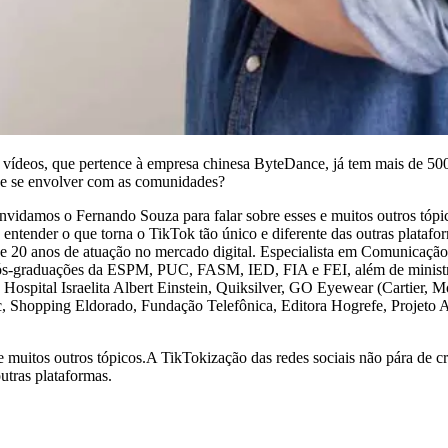
 vídeos, que pertence à empresa chinesa ByteDance, já tem mais de 50
 e se envolver com as comunidades?
idamos o Fernando Souza para falar sobre esses e muitos outros tópico
 entender o que torna o TikTok tão único e diferente das outras plat
is de 20 anos de atuação no mercado digital. Especialista em Comunicaç
 pós-graduações da ESPM, PUC, FASM, IED, FIA e FEI, além de ministra
 Hospital Israelita Albert Einstein, Quiksilver, GO Eyewear (Cartier
, Shopping Eldorado, Fundação Telefônica, Editora Hogrefe, Projeto A
 muitos outros tópicos.A TikTokização das redes sociais não pára de c
utras plataformas.