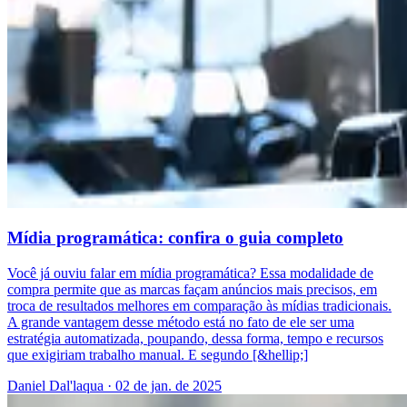
Mídia programática: confira o guia completo
Você já ouviu falar em mídia programática? Essa modalidade de
compra permite que as marcas façam anúncios mais precisos, em
troca de resultados melhores em comparação às mídias tradicionais.
A grande vantagem desse método está no fato de ele ser uma
estratégia automatizada, poupando, dessa forma, tempo e recursos
que exigiriam trabalho manual. E segundo [&hellip;]
Daniel Dal'laqua
·
02 de jan. de 2025