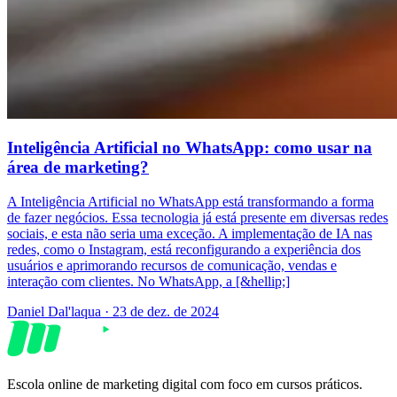
Inteligência Artificial no WhatsApp: como usar na
área de marketing?
A Inteligência Artificial no WhatsApp está transformando a forma
de fazer negócios. Essa tecnologia já está presente em diversas redes
sociais, e esta não seria uma exceção. A implementação de IA nas
redes, como o Instagram, está reconfigurando a experiência dos
usuários e aprimorando recursos de comunicação, vendas e
interação com clientes. No WhatsApp, a [&hellip;]
Daniel Dal'laqua
·
23 de dez. de 2024
Escola online de marketing digital com foco em cursos práticos.