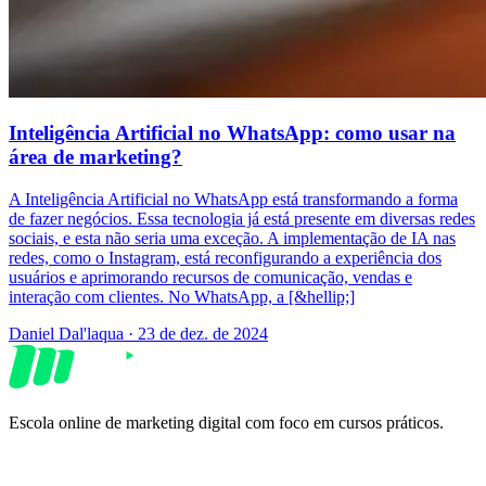
Inteligência Artificial no WhatsApp: como usar na
área de marketing?
A Inteligência Artificial no WhatsApp está transformando a forma
de fazer negócios. Essa tecnologia já está presente em diversas redes
sociais, e esta não seria uma exceção. A implementação de IA nas
redes, como o Instagram, está reconfigurando a experiência dos
usuários e aprimorando recursos de comunicação, vendas e
interação com clientes. No WhatsApp, a [&hellip;]
Daniel Dal'laqua
·
23 de dez. de 2024
Escola online de marketing digital com foco em cursos práticos.