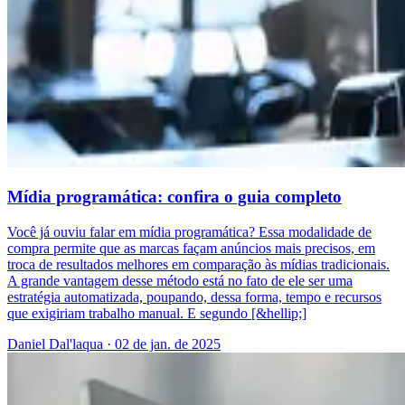
Mídia programática: confira o guia completo
Você já ouviu falar em mídia programática? Essa modalidade de
compra permite que as marcas façam anúncios mais precisos, em
troca de resultados melhores em comparação às mídias tradicionais.
A grande vantagem desse método está no fato de ele ser uma
estratégia automatizada, poupando, dessa forma, tempo e recursos
que exigiriam trabalho manual. E segundo [&hellip;]
Daniel Dal'laqua
·
02 de jan. de 2025