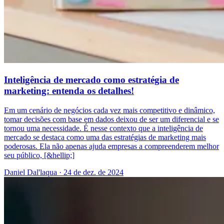
Inteligência de mercado como estratégia de
marketing: entenda os detalhes!
Em um cenário de negócios cada vez mais competitivo e dinâmico,
tomar decisões com base em dados deixou de ser um diferencial e se
tornou uma necessidade. É nesse contexto que a inteligência de
mercado se destaca como uma das estratégias de marketing mais
poderosas. Ela não apenas ajuda empresas a compreenderem melhor
seu público, [&hellip;]
Daniel Dal'laqua
·
24 de dez. de 2024