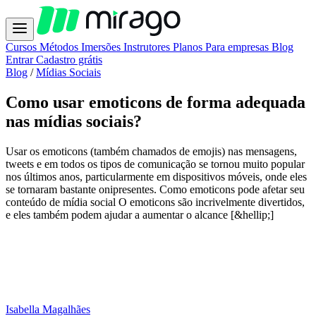
Cursos
Métodos
Imersões
Instrutores
Planos
Para empresas
Blog
Entrar
Cadastro grátis
Blog
/
Mídias Sociais
Como usar emoticons de forma adequada
nas mídias sociais?
Usar os emoticons (também chamados de emojis) nas mensagens,
tweets e em todos os tipos de comunicação se tornou muito popular
nos últimos anos, particularmente em dispositivos móveis, onde eles
se tornaram bastante onipresentes. Como emoticons pode afetar seu
conteúdo de mídia social O emoticons são incrivelmente divertidos,
e eles também podem ajudar a aumentar o alcance [&hellip;]
Isabella Magalhães