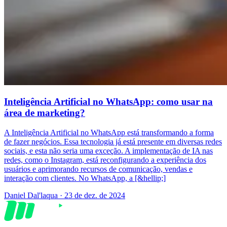
Inteligência Artificial no WhatsApp: como usar na
área de marketing?
A Inteligência Artificial no WhatsApp está transformando a forma
de fazer negócios. Essa tecnologia já está presente em diversas redes
sociais, e esta não seria uma exceção. A implementação de IA nas
redes, como o Instagram, está reconfigurando a experiência dos
usuários e aprimorando recursos de comunicação, vendas e
interação com clientes. No WhatsApp, a [&hellip;]
Daniel Dal'laqua
·
23 de dez. de 2024