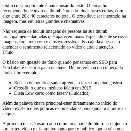
Outra coisa importante é não abusar do texto. O tamanho
recomendado de texto na thumb é
uma ou duas frases curtas
, com
algo entre 20 e 40 caracteres no total. O texto deve ser integrado na
imagem, mas em letras grandes e chamativas.
Não esqueça de incluir imagens de pessoas na sua thumb,
principalmente daquelas que aparecem mais. Especialmente se essas
imagens contarem com
rostos expressivos
. Isso ajuda a pessoa a
entender o sentimento relacionado ao vídeo e atrai a atenção.
Título
O básico em questão de título quando pensamos em SEO para
YouTuber é inserir a
palavra chave
. De preferência no começo do
título. Por exemplo:
Receita de bonito assado: aprenda a fazer um peixe gostoso
Crossfit: o que os médicos falam em 2019
Dieta Low carb: como fazer? (Cuidados)
Além da palavra chave principal estar diretamente no início do
vídeo, existem duas práticas recomendadas para ajudar a
atrair mais
cliques
.
A primeira delas é
usar o ano
como uma parte do título. Isso ajuda a
tornar seu vídeo mais atrativo tanto para o público, que o vê como