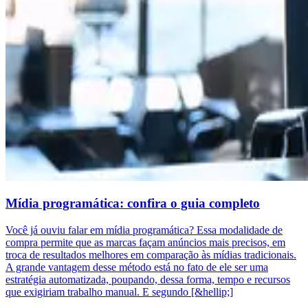
Mídia programática: confira o guia completo
Você já ouviu falar em mídia programática? Essa modalidade de
compra permite que as marcas façam anúncios mais precisos, em
troca de resultados melhores em comparação às mídias tradicionais.
A grande vantagem desse método está no fato de ele ser uma
estratégia automatizada, poupando, dessa forma, tempo e recursos
que exigiriam trabalho manual. E segundo [&hellip;]