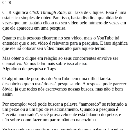
CTR
CTR significa
Click-Through Rate
, ou Taxa de Cliques. Essa é uma
estatística simples de obter. Para isso, basta dividir a quantidade de
vezes que um usuário clicou no seu vídeo pelo número de vezes em
que ele apareceu em uma pesquisa.
Quanto mais pessoas clicarem no seu vídeo, mais o YouTube irá
entender que o seu vídeo é
relevante para a pesquisa
. E isso significa
que ele irá colocar seu vídeo mais alto para aquele termo.
Mas obter o clique em relação ao seus concorrentes envolve ser
chamativo. Vamos falar
mais sobre isso abaixo
.
Algoritmo de pesquisa e Tags
O algoritmo de pesquisa do YouTube tem uma difícil tarefa:
descobrir o que o usuário está
pesquisando
. A resposta pode parecer
óbvia, já que todos nós escrevemos nossas buscas, mas não é bem
assim.
Por exemplo: você pode buscar a palavra “namorado” se referindo a
um peixe ou a um tipo de relacionamento. Quando a pesquisa é
“receita namorado”, você provavelmente está falando do peixe, e
não sobre como fazer um par romântico na cozinha.
Se isso pode se complicar para pesquisas de uma palavra, imagine