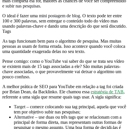
mais completa ela for, maiores as chances de você ser compreendido
e
subir nas pesquisas.
O ideal é fazer uma
mini postagem de blog
. O texto pode ter entre
100 e 300 palavras, sem entregar o conteúdo todo do vídeo mas
usando palavras-chave e dando uma descrição do que será discutido.
Tags
As tags funcionam bem para o algoritmo de pesquisa. Mas muitas
pessoas as usam de forma errada. Isso acontece quando você coloca
uma quantidade exagerada delas no seu texto.
Pense comigo: como o YouTube vai saber do que se trata seu vídeo
se existem mais de 15 tags associadas a ele? São muitas palavras-
chave associadas, o que provavelmente vai deixar o algoritmo um
pouco confuso.
A melhor prática de SEO para YouTube em relação a tag foi criada
por Brian Dean, da Backlinko. Ele chamou essa
estratégia de TAB
,
referente a uma sigla que resume quais tags usar. A sigla significa:
Target
– comece colocando sua tag principal, aquela que você
tem por objetivo subir nas pesquisas;
Alternative
– use duas ou três tags que se relacionam com a
principal de forma direta, mas representam outras formas de
pesquisar o mesmo assunto. Uma boa forma de decidi-las é