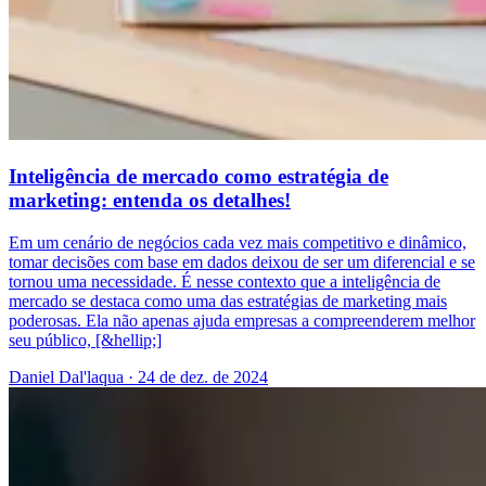
Inteligência de mercado como estratégia de
marketing: entenda os detalhes!
Em um cenário de negócios cada vez mais competitivo e dinâmico,
tomar decisões com base em dados deixou de ser um diferencial e se
tornou uma necessidade. É nesse contexto que a inteligência de
mercado se destaca como uma das estratégias de marketing mais
poderosas. Ela não apenas ajuda empresas a compreenderem melhor
seu público, [&hellip;]
Daniel Dal'laqua
·
24 de dez. de 2024