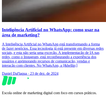
Inteligência Artificial no WhatsApp: como usar na
área de marketing?
A Inteligência Artificial no WhatsApp está transformando a forma
de fazer negócios. Essa tecnologia já está presente em diversas redes
sociais, e esta não seria uma exceção. A implementação de IA nas
redes, como o Instagram, está reconfigurando a experiência dos
usuários e aprimorando recursos de comunicação, vendas e
interação com clientes. No WhatsApp, a [&hellip;]
Daniel Dal'laqua
·
23 de dez. de 2024
Escola online de marketing digital com foco em cursos práticos.