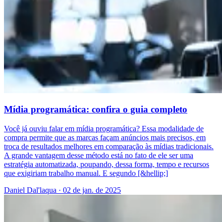
Mídia programática: confira o guia completo
Você já ouviu falar em mídia programática? Essa modalidade de
compra permite que as marcas façam anúncios mais precisos, em
troca de resultados melhores em comparação às mídias tradicionais.
A grande vantagem desse método está no fato de ele ser uma
estratégia automatizada, poupando, dessa forma, tempo e recursos
que exigiriam trabalho manual. E segundo [&hellip;]
Daniel Dal'laqua
·
02 de jan. de 2025