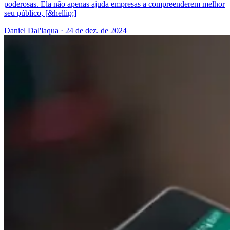
poderosas. Ela não apenas ajuda empresas a compreenderem melhor
seu público, [&hellip;]
Daniel Dal'laqua
·
24 de dez. de 2024