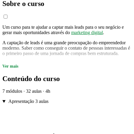
Sobre o curso
Um curso para te ajudar a captar mais leads para o seu negócio e
gerar mais oportunidades através do
marketing digital
.
A captação de leads é uma grande preocupação do empreendedor
moderno. Saber como conseguir o contato de pessoas interessadas é
o primeiro passo de uma jornada de compras bem estruturada.
Neste curso, você vai aprender diferentes estratégias para gerar e
Ver mais
qualificar leads para seu negócio. Você verá diferentes abordagens e
estratégias para gerar leads qualificados com custo baixo.
Conteúdo do curso
Para quem é este curso:
Prestadores de serviços
que querem fazer uso do digital para
7 módulos · 32 aulas · 4h
ampliar seus negócios;
Profissionais liberais
que pensam em atrair mais clientes
Apresentação
3 aulas
através da internet;
Donos de negócios
interessados em aumentar a base de
clientes.