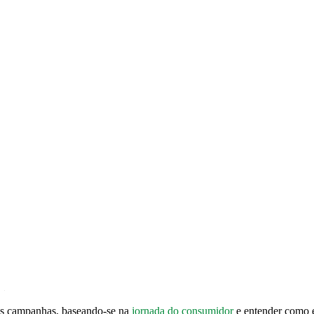
suas campanhas, baseando-se na
jornada do consumidor
e entender como e