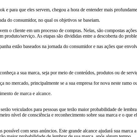
ok e para que eles servem, chegou a hora de entender mais profundame
nada do consumidor, no qual os objetivos se baseiam.
vem o cliente em um processo de compras. Nelas, são compostas ações e
m produto/serviço. As etapas são divididas entre a descoberta do prob
ampanha estão baseados na jornada do consumidor e nas ações que envolv
 conheça a sua marca, seja por meio de conteúdos, produtos ou de servi
nça no mercado, principalmente se a sua empresa for nova neste ramo 
imento de marca
e
alcance
.
 serão veiculados para pessoas que terão maior probabilidade de lembra
imeiro nível de consciência e reconhecimento sobre sua marca e o que e
oas possível com seus anúncios. Este grande alcance ajudará sua marca 
erão maior probabilidade de lembrar de sua marca, após algum tempo.